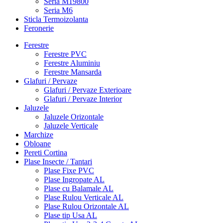
Seria M19800
Seria M6
Sticla Termoizolanta
Feronerie
Ferestre
Ferestre PVC
Ferestre Aluminiu
Ferestre Mansarda
Glafuri / Pervaze
Glafuri / Pervaze Exterioare
Glafuri / Pervaze Interior
Jaluzele
Jaluzele Orizontale
Jaluzele Verticale
Marchize
Obloane
Pereti Cortina
Plase Insecte / Tantari
Plase Fixe PVC
Plase Ingropate AL
Plase cu Balamale AL
Plase Rulou Verticale AL
Plase Rulou Orizontale AL
Plase tip Usa AL