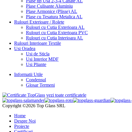
Plase tip Usa 2-3-4 Canate AL
Plase Culisante Aluminiu
Plase Armonice (Plisse) AL
Plase cu Tesatura Metalica AL
Rulouri Exterioare / Rolete
Rulouri cu Cutia Exterioara AL
Rulouri cu Cutia Exterioara PVC
Rulouri cu Cutia Interioara AL
Rulouri Interioare Textile
Usi Oradea
Usi de Sticla
Usi Interior MDF
Usi Pliante
Informatii Utile
Condensul
Glosar Termeni
vezi toate certificatele
Copyright ©2026 Top Glass SRL
Home
Despre Noi
Proiecte
Certificari