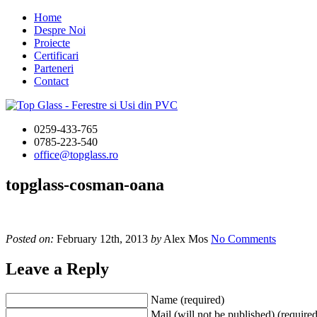
Home
Despre Noi
Proiecte
Certificari
Parteneri
Contact
0259-433-765
0785-223-540
office@topglass.ro
topglass-cosman-oana
Posted on:
February 12th, 2013
by
Alex Mos
No Comments
Leave a Reply
Name (required)
Mail (will not be published) (required