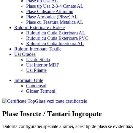
Plase tip Usa AL
Plase tip Usa 2-3-4 Canate AL
Plase Culisante Aluminiu
Plase Armonice (Plisse) AL
Plase cu Tesatura Metalica AL
Rulouri Exterioare / Rolete
Rulouri cu Cutia Exterioara AL
Rulouri cu Cutia Exterioara PVC
Rulouri cu Cutia Interioara AL
Rulouri Interioare Textile
Usi Oradea
Usi de Sticla
Usi Interior MDF
Usi Pliante
Informatii Utile
Condensul
Glosar Termeni
vezi toate certificatele
Plase Insecte / Tantari Ingropate
Datorita configuratiei speciale a ramei, acest tip de plasa se evidentiaza