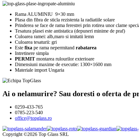
Rama ALUMINIU 9×30 mm
Plasa din fibra de sticla rezistenta la radiatiile solare
Prinderea se face de rama ferestrei prin rotirea unor clame speci
Tesatura plasei este antistatica (depuneri minime de praf)
Culoarea ramei: alb,maro si imitatii lemn
Culoarea tesaturii: gri
Este
fixa
pe rama nepermitand
rabatarea
Intretinere simpla
PERMIT
montarea rulourilor exterioare
Dimensiuni maxime de executie: 1300×1600 mm
Materiale import Ungaria
Ai o nelamurire? Sau doresti o oferta de 
0259-433-765
0785-223-540
office@topglass.ro
Copyright ©2026 Top Glass SRL