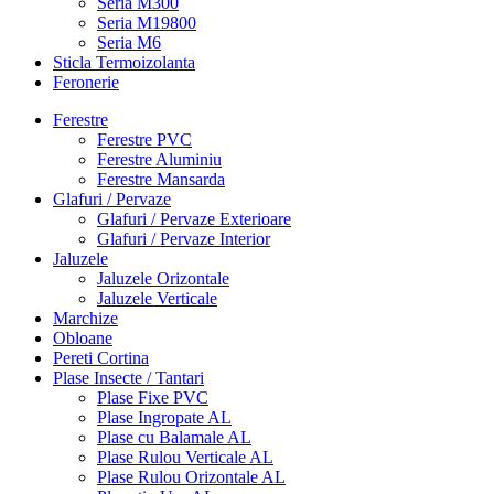
Seria M300
Seria M19800
Seria M6
Sticla Termoizolanta
Feronerie
Ferestre
Ferestre PVC
Ferestre Aluminiu
Ferestre Mansarda
Glafuri / Pervaze
Glafuri / Pervaze Exterioare
Glafuri / Pervaze Interior
Jaluzele
Jaluzele Orizontale
Jaluzele Verticale
Marchize
Obloane
Pereti Cortina
Plase Insecte / Tantari
Plase Fixe PVC
Plase Ingropate AL
Plase cu Balamale AL
Plase Rulou Verticale AL
Plase Rulou Orizontale AL