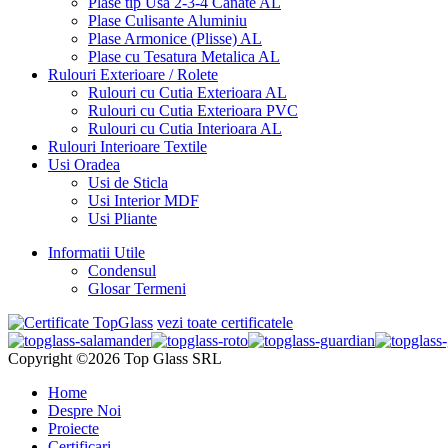
Plase tip Usa 2-3-4 Canate AL
Plase Culisante Aluminiu
Plase Armonice (Plisse) AL
Plase cu Tesatura Metalica AL
Rulouri Exterioare / Rolete
Rulouri cu Cutia Exterioara AL
Rulouri cu Cutia Exterioara PVC
Rulouri cu Cutia Interioara AL
Rulouri Interioare Textile
Usi Oradea
Usi de Sticla
Usi Interior MDF
Usi Pliante
Informatii Utile
Condensul
Glosar Termeni
vezi toate certificatele
Copyright ©2026 Top Glass SRL
Home
Despre Noi
Proiecte
Certificari