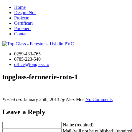
Home
Despre Noi
Proiecte
Certificari
Parteneri
Contact
0259-433-765
0785-223-540
office@topglass.ro
topglass-feronerie-roto-1
Posted on:
January 25th, 2013
by
Alex Mos
No Comments
Leave a Reply
Name (required)
Mail (will not be published) (required