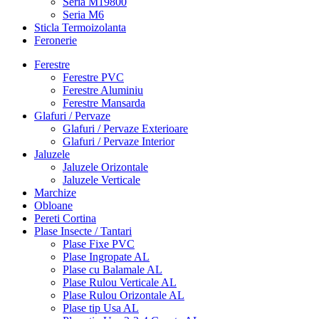
Seria M19800
Seria M6
Sticla Termoizolanta
Feronerie
Ferestre
Ferestre PVC
Ferestre Aluminiu
Ferestre Mansarda
Glafuri / Pervaze
Glafuri / Pervaze Exterioare
Glafuri / Pervaze Interior
Jaluzele
Jaluzele Orizontale
Jaluzele Verticale
Marchize
Obloane
Pereti Cortina
Plase Insecte / Tantari
Plase Fixe PVC
Plase Ingropate AL
Plase cu Balamale AL
Plase Rulou Verticale AL
Plase Rulou Orizontale AL
Plase tip Usa AL