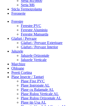
Seria M19800
Seria M6
Sticla Termoizolanta
Feronerie
Ferestre
Ferestre PVC
Ferestre Aluminiu
Ferestre Mansarda
Glafuri / Pervaze
Glafuri / Pervaze Exterioare
Glafuri / Pervaze Interior
Jaluzele
Jaluzele Orizontale
Jaluzele Verticale
Marchize
Obloane
Pereti Cortina
Plase Insecte / Tantari
Plase Fixe PVC
Plase Ingropate AL
Plase cu Balamale AL
Plase Rulou Verticale AL
Plase Rulou Orizontale AL
Plase tip Usa AL