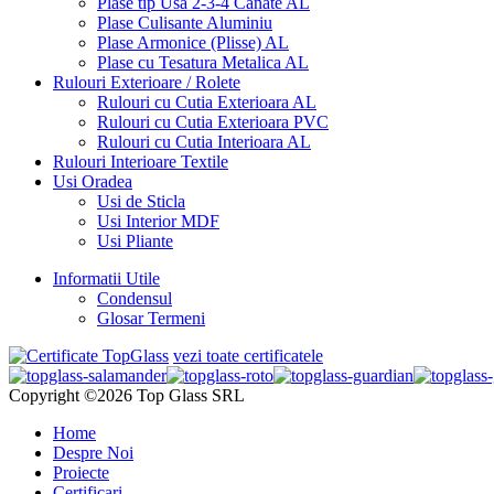
Plase tip Usa 2-3-4 Canate AL
Plase Culisante Aluminiu
Plase Armonice (Plisse) AL
Plase cu Tesatura Metalica AL
Rulouri Exterioare / Rolete
Rulouri cu Cutia Exterioara AL
Rulouri cu Cutia Exterioara PVC
Rulouri cu Cutia Interioara AL
Rulouri Interioare Textile
Usi Oradea
Usi de Sticla
Usi Interior MDF
Usi Pliante
Informatii Utile
Condensul
Glosar Termeni
vezi toate certificatele
Copyright ©2026 Top Glass SRL
Home
Despre Noi
Proiecte
Certificari