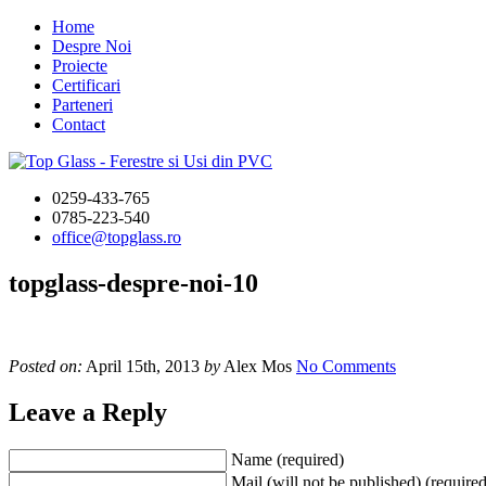
Home
Despre Noi
Proiecte
Certificari
Parteneri
Contact
0259-433-765
0785-223-540
office@topglass.ro
topglass-despre-noi-10
Posted on:
April 15th, 2013
by
Alex Mos
No Comments
Leave a Reply
Name (required)
Mail (will not be published) (required