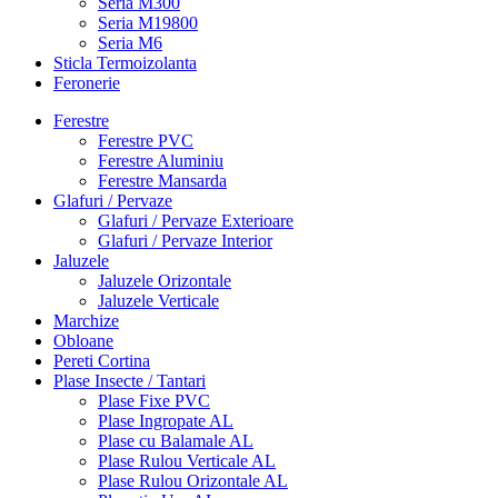
Seria M300
Seria M19800
Seria M6
Sticla Termoizolanta
Feronerie
Ferestre
Ferestre PVC
Ferestre Aluminiu
Ferestre Mansarda
Glafuri / Pervaze
Glafuri / Pervaze Exterioare
Glafuri / Pervaze Interior
Jaluzele
Jaluzele Orizontale
Jaluzele Verticale
Marchize
Obloane
Pereti Cortina
Plase Insecte / Tantari
Plase Fixe PVC
Plase Ingropate AL
Plase cu Balamale AL
Plase Rulou Verticale AL
Plase Rulou Orizontale AL