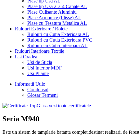
Plase tip Usa AL
Plase tip Usa 2-3-4 Canate AL
Plase Culisante Aluminiu
Plase Armonice (Plisse) AL
Plase cu Tesatura Metalica AL
Rulouri Exterioare / Rolete
Rulouri cu Cutia Exterioara AL
Rulouri cu Cutia Exterioara PVC
Rulouri cu Cutia Interioara AL
Rulouri Interioare Textile
Usi Oradea
Usi de Sticla
Usi Interior MDF
Usi Pliante
Informatii Utile
Condensul
Glosar Termeni
vezi toate certificatele
Seria M940
Este un sistem de tamplarie batanta complet,destinat realizarii de feres