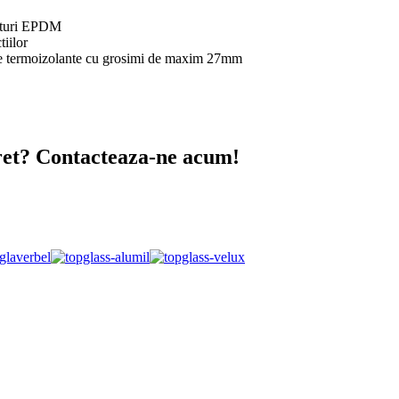
nituri EPDM
tiilor
ticle termoizolante cu grosimi de maxim 27mm
pret? Contacteaza-ne acum!