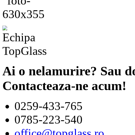
Ai o nelamurire? Sau do
Contacteaza-ne acum!
0259-433-765
0785-223-540
office@topglass.ro